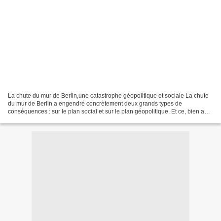
La chute du mur de Berlin,une catastrophe géopolitique et sociale La chute
du mur de Berlin a engendré concrètement deux grands types de
conséquences : sur le plan social et sur le plan géopolitique. Et ce, bien au-
delà des frontières allemandes. Le nombre...