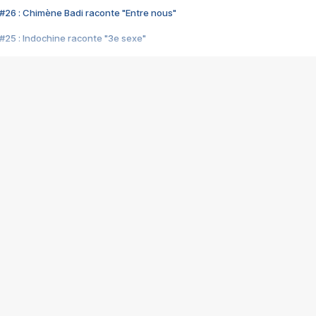
#26 : Chimène Badi raconte "Entre nous"
#25 : Indochine raconte "3e sexe"
#24 : Zaho raconte "C'est chelou"
#23 : Patrick Bruel raconte "Au café des délices"
#22 : Kyo raconte "Le chemin"
#21 : Nolwenn Leroy raconte "Cassé"
#20 : Patrick Hernandez raconte "Born to be alive"
#19 : Lorie raconte "Près de moi"
#18 : Michael Jones raconte "A nos actes manqués" (avec Jean-Jacque
#17 : Khaled raconte "Aïcha"
#16 : Corneille raconte "Parce qu'on vient de loin"
#15 : Indochine raconte "L'aventurier"