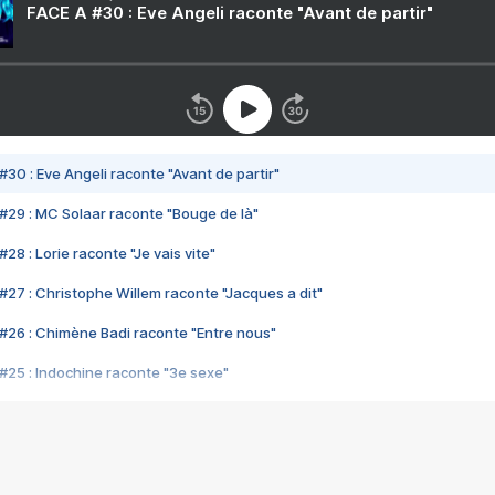
FACE A #30 : Eve Angeli raconte "Avant de partir"
#30 : Eve Angeli raconte "Avant de partir"
#29 : MC Solaar raconte "Bouge de là"
28 : Lorie raconte "Je vais vite"
#27 : Christophe Willem raconte "Jacques a dit"
#26 : Chimène Badi raconte "Entre nous"
#25 : Indochine raconte "3e sexe"
#24 : Zaho raconte "C'est chelou"
#23 : Patrick Bruel raconte "Au café des délices"
#22 : Kyo raconte "Le chemin"