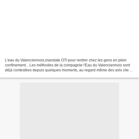
L'eau du Valenciennois,mandate OTI pour rentrer chez les gens en plein
confinement... Les méthodes de la compagnie l'Eau du Valenciennois sont
déjà contestées depuis quelques moments, au regard même des avis clients
sur son site : L'Eau du Valenciennois...