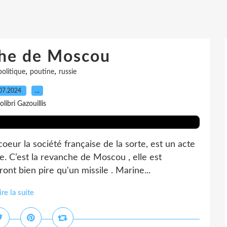
che de Moscou
,
,
politique
poutine
russie
07.2024
…
olibri Gazouillis
eur la société française de la sorte, est un acte
re. C’est la revanche de Moscou , elle est
nt bien pire qu'un missile . Marine...
ire la suite