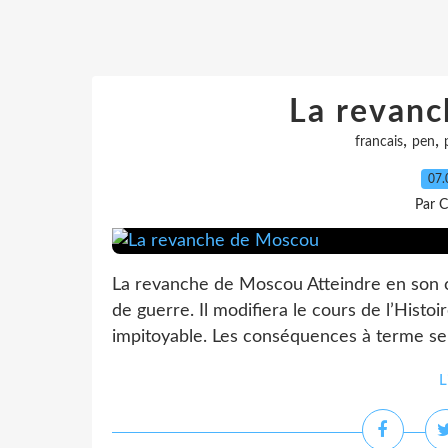
La revan
,
,
francais
pen
07.
Par C
La revanche de Moscou Atteindre en son co
de guerre. Il modifiera le cours de l’Histoi
impitoyable. Les conséquences à terme sero
L