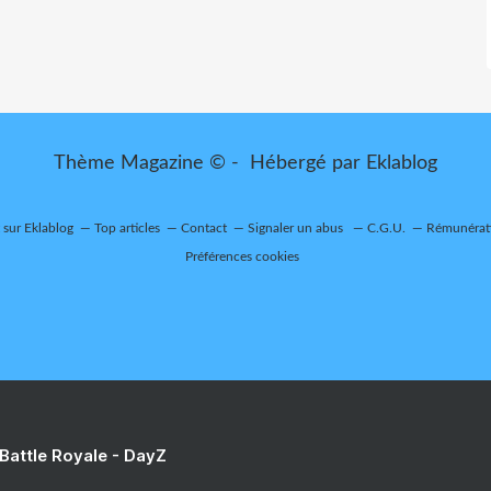
Thème Magazine © - Hébergé par
Eklablog
t sur Eklablog
Top articles
Contact
Signaler un abus
C.G.U.
Rémunérati
Préférences cookies
 Battle Royale - DayZ