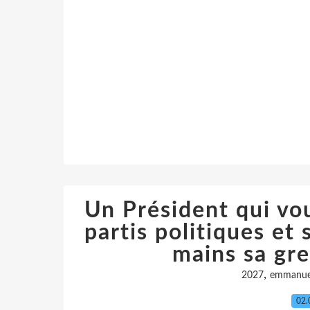
Un Président qui vou
partis politiques et s
mains sa gre
,
2027
emmanue
02.