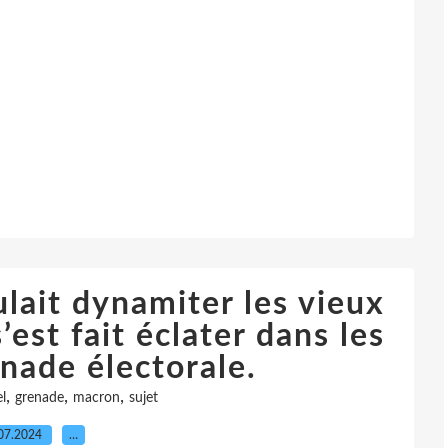
lait dynamiter les vieux
’est fait éclater dans les
nade électorale.
,
,
,
l
grenade
macron
sujet
07.2024
…