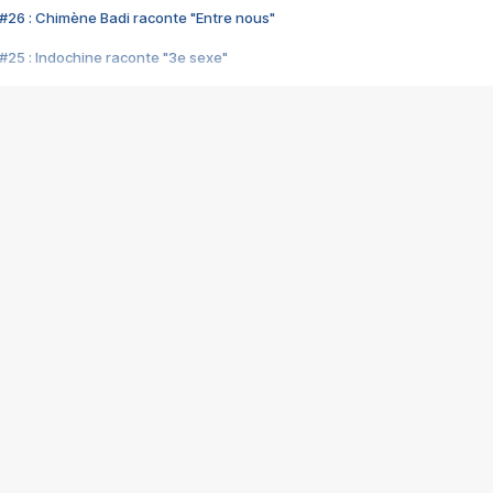
#26 : Chimène Badi raconte "Entre nous"
#25 : Indochine raconte "3e sexe"
#24 : Zaho raconte "C'est chelou"
#23 : Patrick Bruel raconte "Au café des délices"
#22 : Kyo raconte "Le chemin"
#21 : Nolwenn Leroy raconte "Cassé"
#20 : Patrick Hernandez raconte "Born to be alive"
#19 : Lorie raconte "Près de moi"
#18 : Michael Jones raconte "A nos actes manqués" (avec Jean-Jacque
#17 : Khaled raconte "Aïcha"
#16 : Corneille raconte "Parce qu'on vient de loin"
#15 : Indochine raconte "L'aventurier"