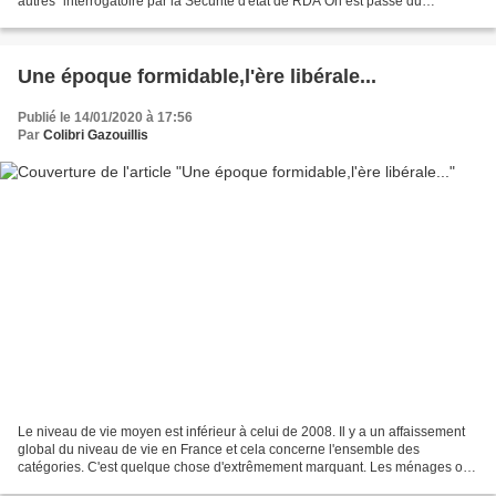
autres" interrogatoire par la Sécurité d'état de RDA On est passé du
recensement à une intrusion au...
Une époque formidable,l'ère libérale...
Publié le 14/01/2020 à 17:56
Par
Colibri Gazouillis
Le niveau de vie moyen est inférieur à celui de 2008. Il y a un affaissement
global du niveau de vie en France et cela concerne l'ensemble des
catégories. C'est quelque chose d'extrêmement marquant. Les ménages ont
perdu en moyenne près de 500 euros de...