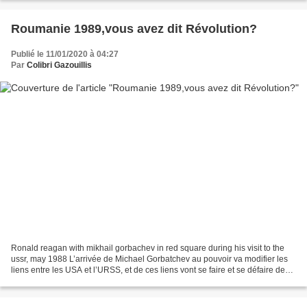
Roumanie 1989,vous avez dit Révolution?
Publié le 11/01/2020 à 04:27
Par
Colibri Gazouillis
Ronald reagan with mikhail gorbachev in red square during his visit to the
ussr, may 1988 L’arrivée de Michael Gorbatchev au pouvoir va modifier les
liens entre les USA et l’URSS, et de ces liens vont se faire et se défaire des
pays et des régimes, des...