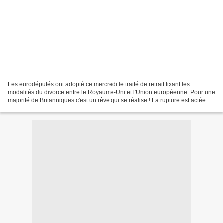
Les eurodéputés ont adopté ce mercredi le traité de retrait fixant les
modalités du divorce entre le Royaume-Uni et l'Union européenne. Pour une
majorité de Britanniques c'est un rêve qui se réalise ! La rupture est actée.
Le Parlement européen a ratifié...