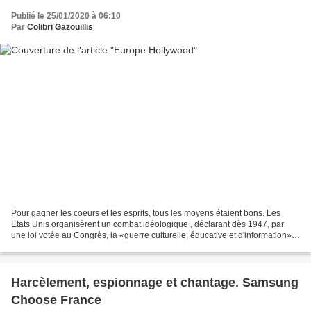
Publié le 25/01/2020 à 06:10
Par
Colibri Gazouillis
Pour gagner les coeurs et les esprits, tous les moyens étaient bons. Les
Etats Unis organisèrent un combat idéologique , déclarant dès 1947, par
une loi votée au Congrès, la «guerre culturelle, éducative et d'information».
Berlin Ouest,îlot du monde "libre"....
Harcèlement, espionnage et chantage. Samsung
Choose France