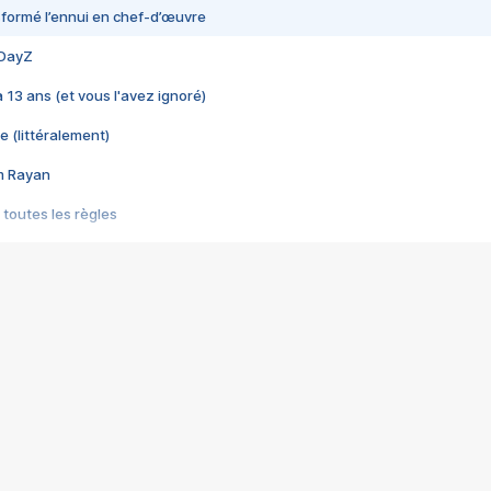
nsformé l’ennui en chef-d’œuvre
 DayZ
 a 13 ans (et vous l'avez ignoré)
e (littéralement)
im Rayan
 toutes les règles
s les jeux vidéo
us choquant de Rockstar ? - Le scandale BULLY
e plus moche de Steam
du RÊVE tourne au CAUCHEMAR
pendant 8 heures
it… à tort
umiliés par un jeu vidéo