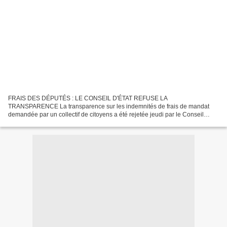
FRAIS DES DÉPUTÉS : LE CONSEIL D'ÉTAT REFUSE LA
TRANSPARENCE La transparence sur les indemnités de frais de mandat
demandée par un collectif de citoyens a été rejetée jeudi par le Conseil
d'État. Le conseil d'état qui refuse la transparence sur les frais...