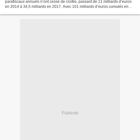
parafiscaux annuels n’ont cessé de croître, passant de 11 milliards d’euros
en 2014 à 34,5 milliards en 2017. Avec 101 milliards d’euros cumulés en
quatre ans, l’assistanat...
Publicité