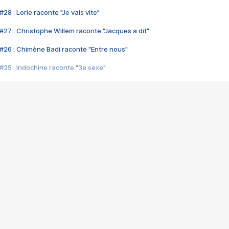
28 : Lorie raconte "Je vais vite"
#27 : Christophe Willem raconte "Jacques a dit"
#26 : Chimène Badi raconte "Entre nous"
#25 : Indochine raconte "3e sexe"
#24 : Zaho raconte "C'est chelou"
#23 : Patrick Bruel raconte "Au café des délices"
#22 : Kyo raconte "Le chemin"
#21 : Nolwenn Leroy raconte "Cassé"
#20 : Patrick Hernandez raconte "Born to be alive"
#19 : Lorie raconte "Près de moi"
#18 : Michael Jones raconte "A nos actes manqués" (avec Jean-Jacque
#17 : Khaled raconte "Aïcha"