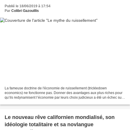
Publié le 18/06/2019 à 17:54
Par
Colibri Gazouillis
La fameuse doctrine de l'économie de ruissellement (trickledown
economics) ne fonctionne pas. Donner des avantages aux plus riches pour
qu’ils redynamisent l’économie par leurs choix judicieux a été un échec sur
plus de 30 ans. C'est au contraire en misant...
Le nouveau rêve californien mondialisé, son
idéologie totalitaire et sa novlangue