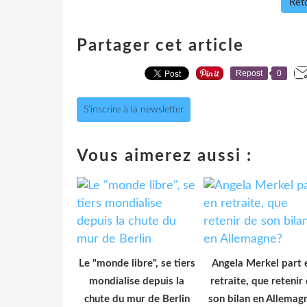
Reto
Partager cet article
Repost
0
S'inscrire à la newsletter
Vous aimerez aussi :
Le "monde libre", se tiers
Angela Merkel part 
mondialise depuis la
retraite, que retenir
chute du mur de Berlin
son bilan en Allemag