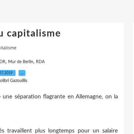
u capitalisme
italisme
,
,
DR
Mur de Berlin
RDA
07.2019
…
olibri Gazouillis
te une séparation flagrante en Allemagne, on la
s travaillent plus longtemps pour un salaire