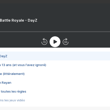
 Battle Royale - DayZ
 DayZ
 a 13 ans (et vous l'avez ignoré)
e (littéralement)
im Rayan
 toutes les règles
s les jeux vidéo
us choquant de Rockstar ? - Le scandale BULLY