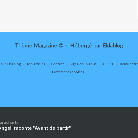
Thème Magazine © - Hébergé par
Eklablog
t sur Eklablog
Top articles
Contact
Signaler un abus
C.G.U.
Rémunérati
Préférences cookies
Purecharts
ngeli raconte "Avant de partir"