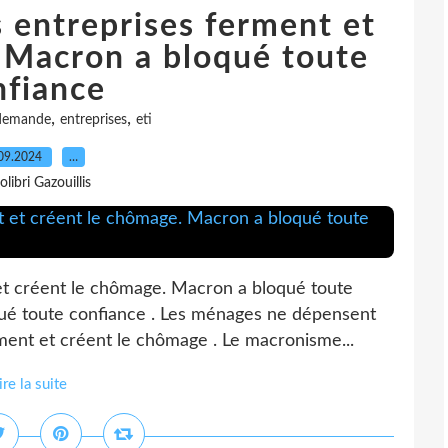
 entreprises ferment et
 Macron a bloqué toute
nfiance
,
,
demande
entreprises
eti
09.2024
…
olibri Gazouillis
et créent le chômage. Macron a bloqué toute
qué toute confiance . Les ménages ne dépensent
rment et créent le chômage . Le macronisme...
ire la suite