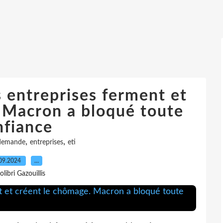
 entreprises ferment et
 Macron a bloqué toute
nfiance
,
,
demande
entreprises
eti
09.2024
…
olibri Gazouillis