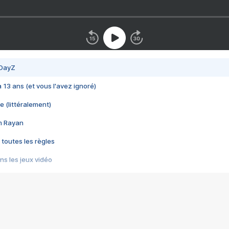
 DayZ
 a 13 ans (et vous l'avez ignoré)
e (littéralement)
im Rayan
 toutes les règles
s les jeux vidéo
us choquant de Rockstar ? - Le scandale BULLY
e plus moche de Steam
du RÊVE tourne au CAUCHEMAR