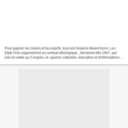
Pour gagner les coeurs et les esprits, tous les moyens étaient bons. Les
Etats Unis organisèrent un combat idéologique , déclarant dès 1947, par
une loi votée au Congrès, la «guerre culturelle, éducative et d'information».
Berlin Ouest,îlot du monde "libre"....