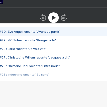
#30 : Eve Angeli raconte "Avant de partir"
#29 : MC Solaar raconte "Bouge de là"
28 : Lorie raconte "Je vais vite"
#27 : Christophe Willem raconte "Jacques a dit"
#26 : Chimène Badi raconte "Entre nous"
#25 : Indochine raconte "3e sexe"
#24 : Zaho raconte "C'est chelou"
#23 : Patrick Bruel raconte "Au café des délices"
#22 : Kyo raconte "Le chemin"