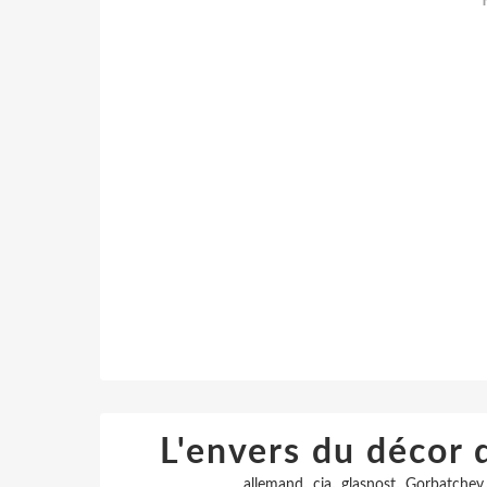
L'envers du décor 
,
,
,
allemand
cia
glasnost
Gorbatchev