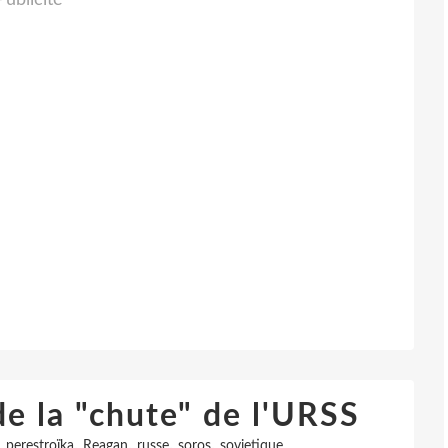
Publicité
de la "chute" de l'URSS
,
,
,
,
,
perestroïka
Reagan
russe
soros
sovietique