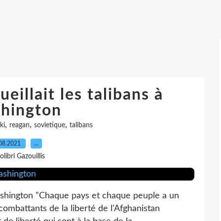
illait les talibans à
hington
,
,
,
ki
reagan
sovietique
talibans
08.2021
…
olibri Gazouillis
Washington "Chaque pays et chaque peuple a un
 combattants de la liberté de l'Afghanistan