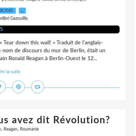
08.2020
…
olibri Gazouillis
 Tear down this wall! » Traduit de l'anglais-
 nom de discours du mur de Berlin, était un
in Ronald Reagan à Berlin-Ouest le 12...
ire la suite
s avez dit Révolution?
,
,
v
Reagan
Roumanie