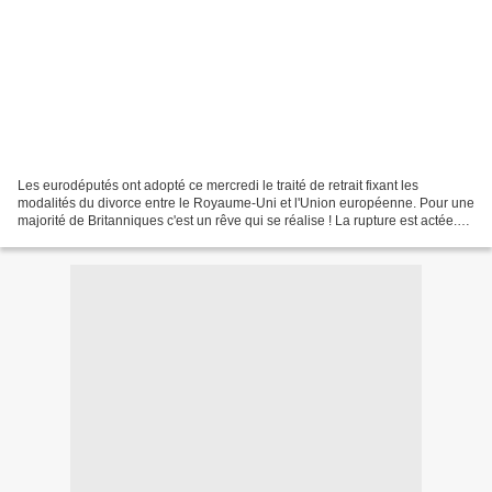
Les eurodéputés ont adopté ce mercredi le traité de retrait fixant les
modalités du divorce entre le Royaume-Uni et l'Union européenne. Pour une
majorité de Britanniques c'est un rêve qui se réalise ! La rupture est actée.
Le Parlement européen a ratifié...