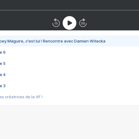
bey Maguire, c'est lui ! Rencontre avec Damien Witecka
e 6
e 5
e 4
e 3
s créatrices de la VF !
e 2
e 1
e Mektoub My Love arrive enfin ! Rencontre avec Shaïn Boumedine et Sal