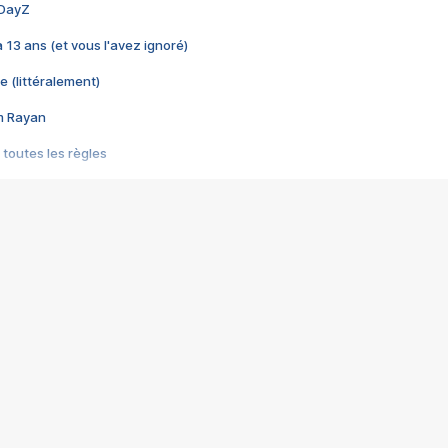
 DayZ
 a 13 ans (et vous l'avez ignoré)
e (littéralement)
im Rayan
 toutes les règles
s les jeux vidéo
us choquant de Rockstar ? - Le scandale BULLY
e plus moche de Steam
du RÊVE tourne au CAUCHEMAR
pendant 8 heures
it… à tort
umiliés par un jeu vidéo
ire - Final Fantasy 8