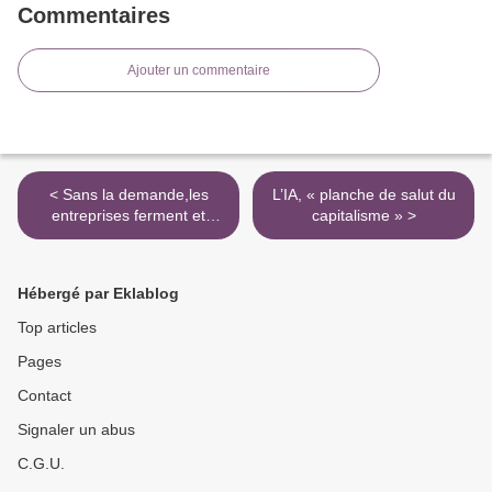
Commentaires
Ajouter un commentaire
< Sans la demande,les
L’IA, « planche de salut du
entreprises ferment et
capitalisme » >
créent le chômage. Macron
a bloqué toute confiance
Hébergé par Eklablog
Top articles
Pages
Contact
Signaler un abus
C.G.U.