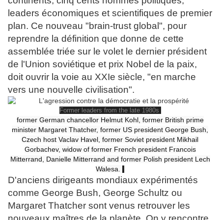
continents, cinq cents hommes politiques,
leaders économiques et scientifiques de premier
plan. Ce nouveau "brain-trust global", pour
reprendre la définition que donne de cette
assemblée triée sur le volet le dernier président
de l'Union soviétique et prix Nobel de la paix,
doit ouvrir la voie au XXIe siècle, "en marche
vers une nouvelle civilisation".
Former leaders from the late 1980s
former German chancellor Helmut Kohl, former British prime
minister Margaret Thatcher, former US president George Bush,
Czech host Vaclav Havel, former Soviet president Mikhail
Gorbachev, widow of former French president Francois
Mitterrand, Danielle Mitterrand and former Polish president Lech
Walesa.
D'anciens dirigeants mondiaux expérimentés
comme George Bush, George Schultz ou
Margaret Thatcher sont venus retrouver les
nouveaux maîtres de la planète. On y rencontre