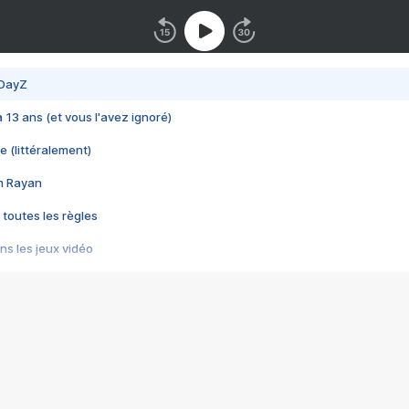
 DayZ
 a 13 ans (et vous l'avez ignoré)
e (littéralement)
im Rayan
 toutes les règles
s les jeux vidéo
us choquant de Rockstar ? - Le scandale BULLY
e plus moche de Steam
du RÊVE tourne au CAUCHEMAR
pendant 8 heures