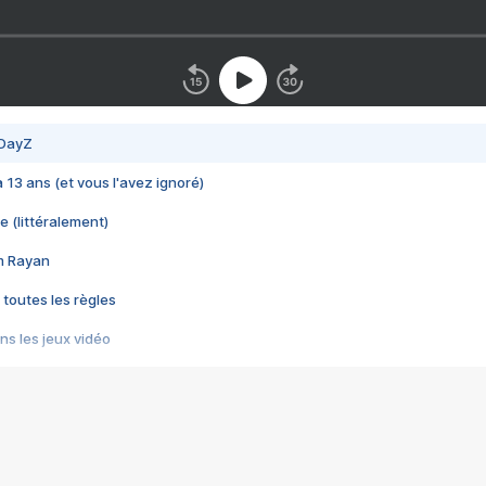
 DayZ
 a 13 ans (et vous l'avez ignoré)
e (littéralement)
im Rayan
 toutes les règles
s les jeux vidéo
us choquant de Rockstar ? - Le scandale BULLY
e plus moche de Steam
du RÊVE tourne au CAUCHEMAR