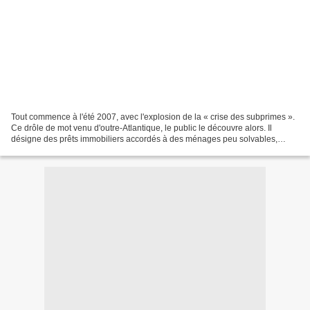
Tout commence à l'été 2007, avec l'explosion de la « crise des subprimes ».
Ce drôle de mot venu d'outre-Atlantique, le public le découvre alors. Il
désigne des prêts immobiliers accordés à des ménages peu solvables,
souvent des Américains modestes, ou...