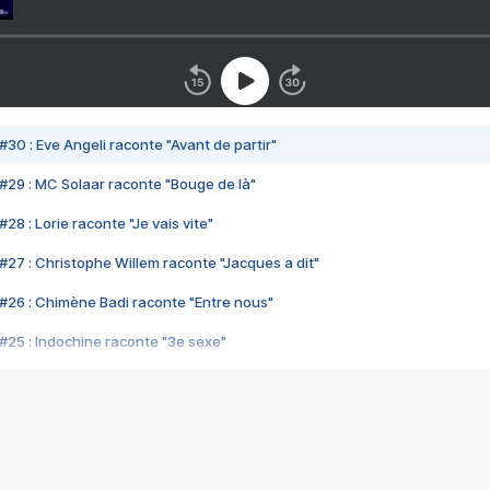
#30 : Eve Angeli raconte "Avant de partir"
#29 : MC Solaar raconte "Bouge de là"
28 : Lorie raconte "Je vais vite"
#27 : Christophe Willem raconte "Jacques a dit"
#26 : Chimène Badi raconte "Entre nous"
#25 : Indochine raconte "3e sexe"
#24 : Zaho raconte "C'est chelou"
#23 : Patrick Bruel raconte "Au café des délices"
#22 : Kyo raconte "Le chemin"