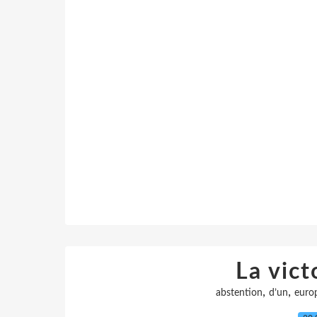
La vict
,
,
abstention
d’un
euro