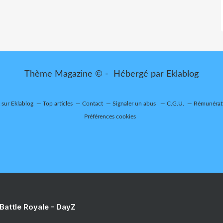
Thème Magazine © - Hébergé par
Eklablog
t sur Eklablog
Top articles
Contact
Signaler un abus
C.G.U.
Rémunérati
Préférences cookies
 Battle Royale - DayZ