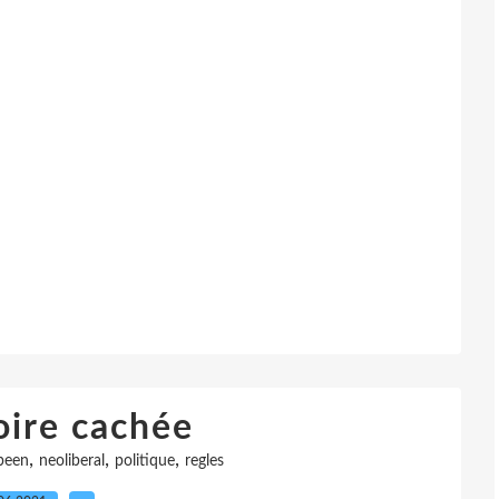
oire cachée
,
,
,
peen
neoliberal
politique
regles