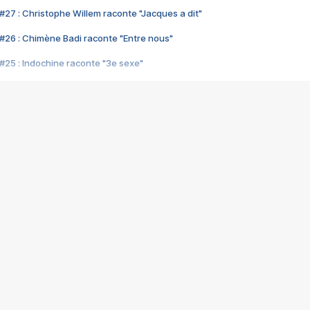
#27 : Christophe Willem raconte "Jacques a dit"
#26 : Chimène Badi raconte "Entre nous"
#25 : Indochine raconte "3e sexe"
#24 : Zaho raconte "C'est chelou"
#23 : Patrick Bruel raconte "Au café des délices"
#22 : Kyo raconte "Le chemin"
#21 : Nolwenn Leroy raconte "Cassé"
#20 : Patrick Hernandez raconte "Born to be alive"
#19 : Lorie raconte "Près de moi"
#18 : Michael Jones raconte "A nos actes manqués" (avec Jean-Jacque
#17 : Khaled raconte "Aïcha"
#16 : Corneille raconte "Parce qu'on vient de loin"