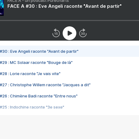
FACE A - un podcast Purecharts
FACE A #30 : Eve Angeli raconte "Avant de partir"
#30 : Eve Angeli raconte "Avant de partir"
#29 : MC Solaar raconte "Bouge de là"
28 : Lorie raconte "Je vais vite"
#27 : Christophe Willem raconte "Jacques a dit"
#26 : Chimène Badi raconte "Entre nous"
#25 : Indochine raconte "3e sexe"
#24 : Zaho raconte "C'est chelou"
#23 : Patrick Bruel raconte "Au café des délices"