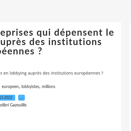
reprises qui dépensent le
uprès des institutions
péennes ?
us en lobbying auprès des institutions européennes ?
,
,
,
europeen
lobbyistes
millions
12.2022
…
olibri Gazouillis