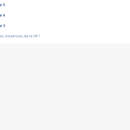
e 5
e 4
e 3
s créatrices de la VF !
e 2
e 1
e Mektoub My Love arrive enfin ! Rencontre avec Shaïn Boumedine et Sal
i : après Toni en famille
elle réalise le bouleversant Dites lui que je l'aime
ais ! Rencontre autour de Vie privée de Rebecca Zlotowski
 de Marguerite, Grave... Rencontre avec Ella Rumpf
 Les Rêveurs, un film intime sur la santé mentale